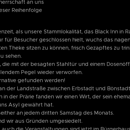
therrschaft an uns
ieser Reihenfolge
nzeit, als unsere Stammlokalität, das Black Inn in R
r für Besucher geschlossen hielt, wuchs das nage
en Theke sitzen zu können, frisch Gezapftes zu trin
zu sehen.
 die mit der besagten Stahltür und einem Dosenöff
llendem Pegel wieder verworfen.
ernative gefunden werden!
, an der Landstraße zwischen Erbstadt und Bönstadt
in der Prärie fanden wir einen Wirt, der sein ehema
uns Asyl gewährt hat.
 seither an jedem dritten Samstag des Monats.
nd wir aus Gründen umgesiedelt.
auch die Veranstaltungen sind jetzt im Bürgerhau