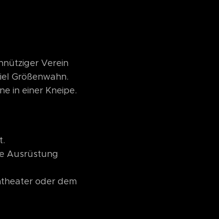
nnütziger Verein
viel Größenwahn.
e in einer Kneipe.
t.
ie Ausrüstung
htheater oder dem